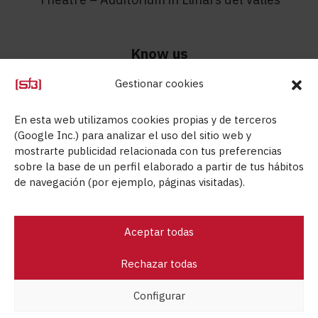
Know us
Gestionar cookies
Know us
Contact
En esta web utilizamos cookies propias y de terceros
Technical Department
(Google Inc.) para analizar el uso del sitio web y
mostrarte publicidad relacionada con tus preferencias
Aids
sobre la base de un perfil elaborado a partir de tus hábitos
de navegación (por ejemplo, páginas visitadas).
Aceptar todas
Steel for bricks © 2026
Rechazar todas
Legal advice
Privacy policy
Cookies policy
Configurar
Sales conditions
Commercial documentation
Quality policy