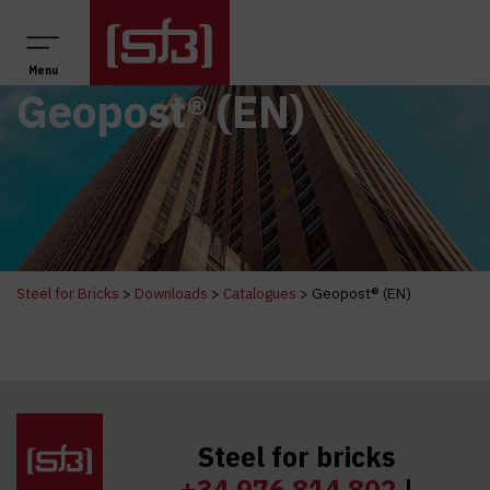
Main Navigation
Menu
Geopost® (EN)
Steel for Bricks
>
Downloads
>
Catalogues
>
Geopost® (EN)
Steel for bricks
+34 976 814 802
|