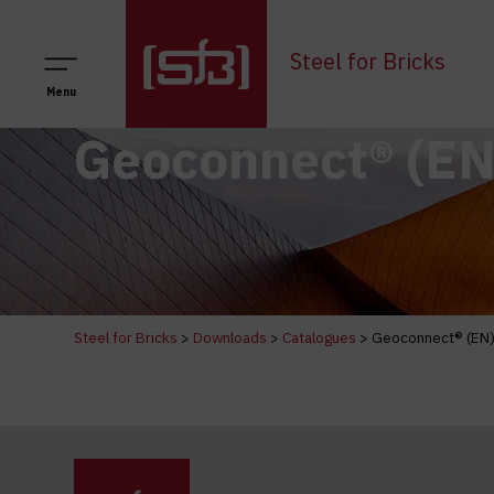
Main Navigation
Steel for Bricks
Menu
Geoconnect® (EN
Steel for Bricks
>
Downloads
>
Catalogues
>
Geoconnect® (EN