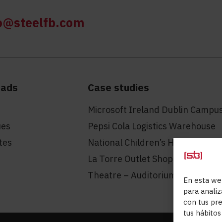
o@steelfb.com
oads
Case studies
Microsoft Ireland Dublin Campu
ues
Pepsi Cola Logistics Warehouse
ates
National Children’s Hospital – Du
La Torre Outlet Shopping Mall
Theatre – Auditorium in Llinars d
En esta web
para analiz
con tus pre
tus hábitos