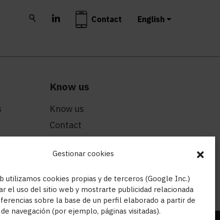
Buscar
LinkedIn
Contact
English
Know us
s
Know us
Contact
blin
Technical Department
Gestionar cookies
Aids
el Vallès
 utilizamos cookies propias y de terceros (Google Inc.)
ar el uso del sitio web y mostrarte publicidad relacionada
ferencias sobre la base de un perfil elaborado a partir de
 de navegación (por ejemplo, páginas visitadas).