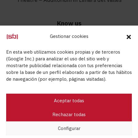
Know us
Gestionar cookies
Know us
Contact
En esta web utilizamos cookies propias y de terceros
Technical Department
(Google Inc.) para analizar el uso del sitio web y
mostrarte publicidad relacionada con tus preferencias
Aids
sobre la base de un perfil elaborado a partir de tus hábitos
de navegación (por ejemplo, páginas visitadas).
Aceptar todas
Steel for bricks © 2026
Rechazar todas
Legal advice
Privacy policy
Cookies policy
Configurar
Sales conditions
Commercial documentation
Quality policy