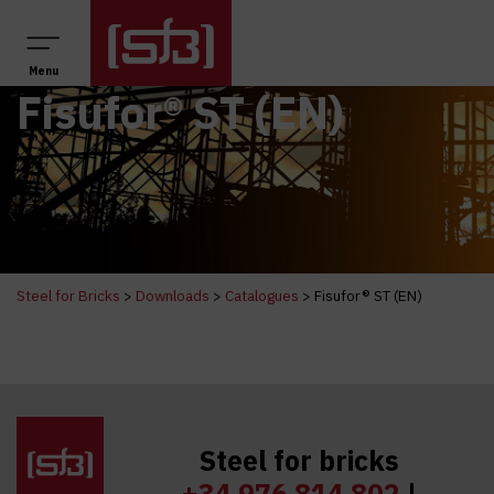
Main Navigation
Menu
Fisufor® ST (EN)
Steel for Bricks
>
Downloads
>
Catalogues
>
Fisufor® ST (EN)
Steel for bricks
+34 976 814 802
|