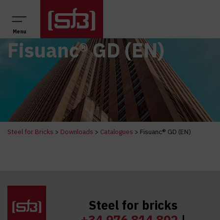
Main Navigation
Menu
Fisuanc® GD (EN)
Steel for Bricks
>
Downloads
>
Catalogues
>
Fisuanc® GD (EN)
Steel for bricks
+34 976 814 802
|