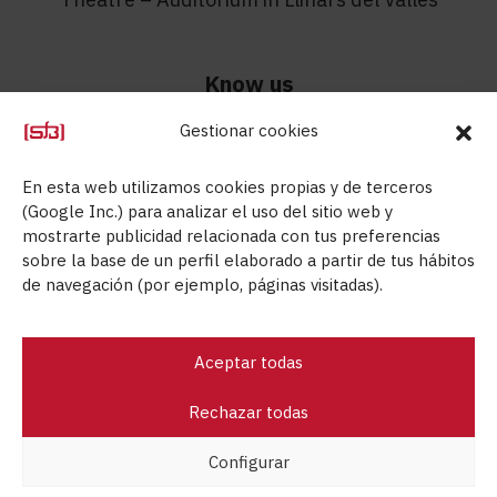
Know us
Gestionar cookies
Know us
Contact
En esta web utilizamos cookies propias y de terceros
Technical Department
(Google Inc.) para analizar el uso del sitio web y
mostrarte publicidad relacionada con tus preferencias
Aids
sobre la base de un perfil elaborado a partir de tus hábitos
de navegación (por ejemplo, páginas visitadas).
Aceptar todas
Steel for bricks © 2026
Rechazar todas
Legal advice
Privacy policy
Cookies policy
Configurar
Sales conditions
Commercial documentation
Quality policy