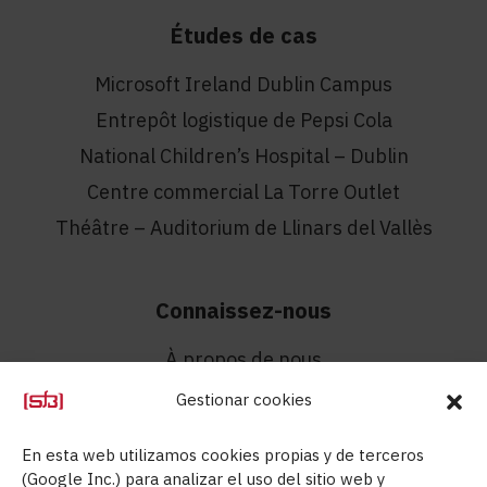
Études de cas
Microsoft Ireland Dublin Campus
Entrepôt logistique de Pepsi Cola
National Children’s Hospital – Dublin
Centre commercial La Torre Outlet
Théâtre – Auditorium de Llinars del Vallès
Connaissez-nous
À propos de nous
Contact
Gestionar cookies
Département technique
En esta web utilizamos cookies propias y de terceros
Aids
(Google Inc.) para analizar el uso del sitio web y