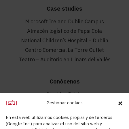
Case studies
Microsoft Ireland Dublin Campus
Almacén logístico de Pepsi Cola
National Children’s Hospital – Dublin
Centro Comercial La Torre Outlet
Teatro – Auditorio en Llinars del Vallès
Conócenos
Steel for Bricks
Gestionar cookies
Contacto
Departamento técnico
En esta web utilizamos cookies propias y de terceros
Ayudas
(Google Inc.) para analizar el uso del sitio web y