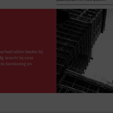
arheid willen bieden bij
ig terecht bij onze
iste berekening en