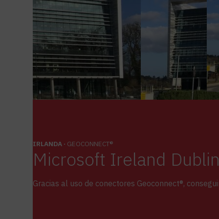
IRLANDA ·
GEOCONNECT®
Microsoft Ireland Dubl
Gracias al uso de conectores Geoconnect®, conseguim