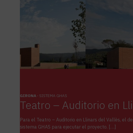
GIRONA ·
SISTEMA GHAS
Teatro – Auditorio en Ll
Para el Teatro – Auditorio en Llinars del Vallès, el
sistema GHAS para ejecutar el proyecto. […]