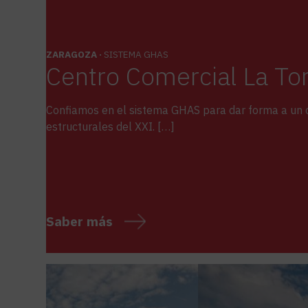
ZARAGOZA ·
SISTEMA GHAS
Centro Comercial La Tor
Confiamos en el sistema GHAS para dar forma a un ce
estructurales del XXI. […]
Saber más