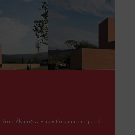
udio de Álvaro Siza y apostó claramente por el