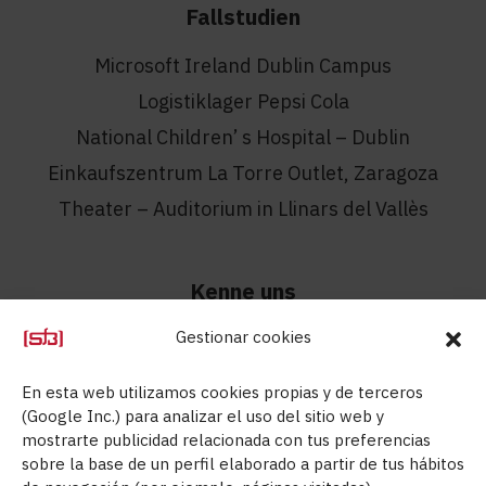
Fallstudien
Microsoft Ireland Dublin Campus
Logistiklager Pepsi Cola
National Children’ s Hospital – Dublin
Einkaufszentrum La Torre Outlet, Zaragoza
Theater – Auditorium in Llinars del Vallès
Kenne uns
Gestionar cookies
Über uns
Kontakt
En esta web utilizamos cookies propias y de terceros
Technische Abteilung
(Google Inc.) para analizar el uso del sitio web y
mostrarte publicidad relacionada con tus preferencias
Aids
sobre la base de un perfil elaborado a partir de tus hábitos