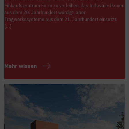
Einkaufszentrum Form zu verleihen, das Industrie-Ikonen
aus dem 20. Jahrhundert würdigt, aber
Tragwerkssysteme aus dem 21. Jahrhundert einsetzt.
[…]
Mehr wissen