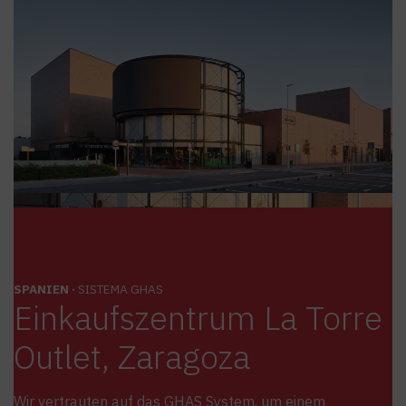
SPANIEN ·
SISTEMA GHAS
Einkaufszentrum La Torre
Outlet, Zaragoza
Wir vertrauten auf das GHAS System, um einem